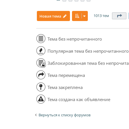
1013 тем
Ст
Новая тема
Тема без непрочитанного
Популярная тема без непрочитанного
Заблокированная тема без непрочит
Тема перемещена
Тема закреплена
Тема создана как объявление
Вернуться к списку форумов