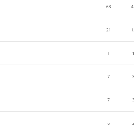
63
4
21
1
1
7
7
6