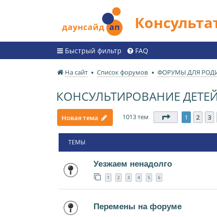
Консульт
Быстрый фильтр
FAQ
На сайт
Список форумов
ФОРУМЫ ДЛЯ РОД
КОНСУЛЬТИРОВАНИЕ ДЕТЕЙ 
1013 тем
Страница
1
и
1
2
3
Новая тема
ТЕМЫ
Уезжаем ненадолго
1
2
3
4
5
6
Перемены на форуме