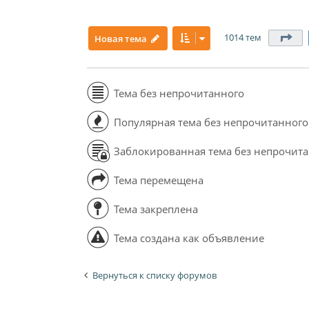
1014 тем
Ст
Новая тема
Тема без непрочитанного
Популярная тема без непрочитанного
Заблокированная тема без непрочит
Тема перемещена
Тема закреплена
Тема создана как объявление
Вернуться к списку форумов