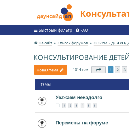
Консульт
Быстрый фильтр
FAQ
На сайт
Список форумов
ФОРУМЫ ДЛЯ РОД
КОНСУЛЬТИРОВАНИЕ ДЕТЕЙ 
1014 тем
Страница
1
и
1
2
3
Новая тема
ТЕМЫ
Уезжаем ненадолго
1
2
3
4
5
6
Перемены на форуме