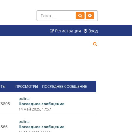
Поиск
Расширенный поиск
Регистрация
Вход
П
о
и
с
к
ЕТЫ
ПРОСМОТРЫ
ПОСЛЕДНЕЕ СООБЩЕНИЕ
polina
78805
Последнее сообщение
14 май 2025, 17:57
polina
8566
Последнее сообщение
16 сен 2024, 11:27