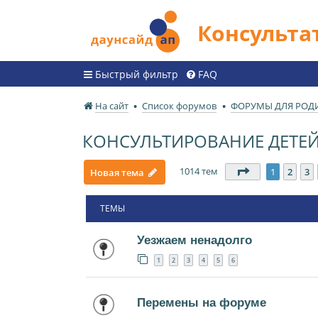
Консульт
Быстрый фильтр
FAQ
На сайт
Список форумов
ФОРУМЫ ДЛЯ РОД
КОНСУЛЬТИРОВАНИЕ ДЕТЕЙ 
1014 тем
Страница
1
и
1
2
3
Новая тема
ТЕМЫ
Уезжаем ненадолго
1
2
3
4
5
6
Перемены на форуме