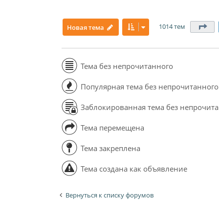
1014 тем
Ст
Новая тема
Тема без непрочитанного
Популярная тема без непрочитанного
Заблокированная тема без непрочит
Тема перемещена
Тема закреплена
Тема создана как объявление
Вернуться к списку форумов