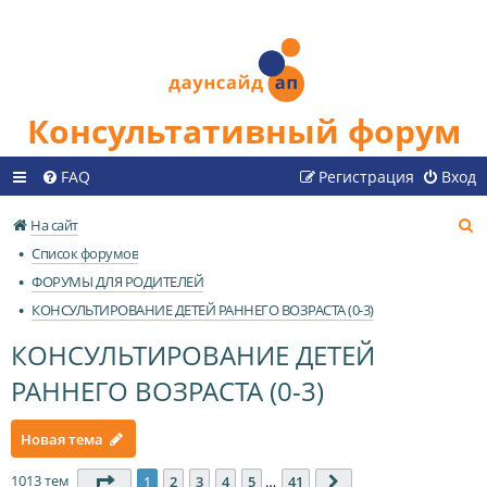
Консультативный форум
FAQ
Регистрация
Вход
П
На сайт
о
Список форумов
и
ФОРУМЫ ДЛЯ РОДИТЕЛЕЙ
с
КОНСУЛЬТИРОВАНИЕ ДЕТЕЙ РАННЕГО ВОЗРАСТА (0-3)
к
КОНСУЛЬТИРОВАНИЕ ДЕТЕЙ
РАННЕГО ВОЗРАСТА (0-3)
Новая тема
1013 тем
Страница
1
из
41
1
2
3
4
5
…
41
След.