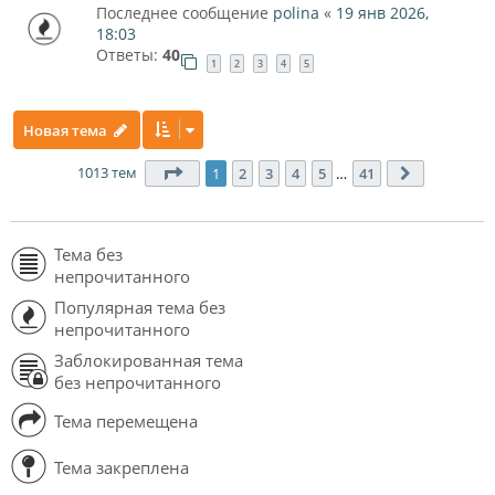
Последнее сообщение
polina
«
19 янв 2026,
18:03
Ответы:
40
1
2
3
4
5
Новая тема
1013 тем
Страница
1
из
41
1
2
3
4
5
…
41
След.
Тема без
непрочитанного
Популярная тема без
непрочитанного
Заблокированная тема
без непрочитанного
Тема перемещена
Тема закреплена