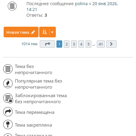
Последнее сообщение
polina
«
20 янв 2026,
14:21
Ответы:
3
Новая тема
1014 тем
Страница
1
из
41
1
2
3
4
5
…
41
След.
Тема без
непрочитанного
Популярная тема без
непрочитанного
Заблокированная тема
без непрочитанного
Тема перемещена
Тема закреплена
Тема создана как