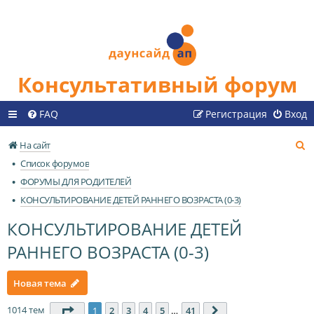
Консультативный форум
FAQ
Регистрация
Вход
П
На сайт
о
Список форумов
и
ФОРУМЫ ДЛЯ РОДИТЕЛЕЙ
с
КОНСУЛЬТИРОВАНИЕ ДЕТЕЙ РАННЕГО ВОЗРАСТА (0-3)
к
КОНСУЛЬТИРОВАНИЕ ДЕТЕЙ
РАННЕГО ВОЗРАСТА (0-3)
Новая тема
1014 тем
Страница
1
из
41
1
2
3
4
5
…
41
След.