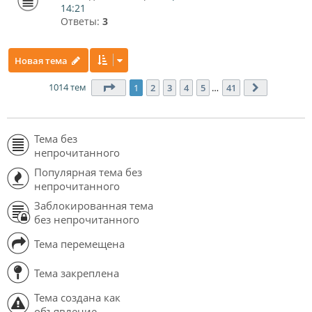
14:21
Ответы:
3
Новая тема
1014 тем
Страница
1
из
41
1
2
3
4
5
…
41
След.
Тема без
непрочитанного
Популярная тема без
непрочитанного
Заблокированная тема
без непрочитанного
Тема перемещена
Тема закреплена
Тема создана как
объявление