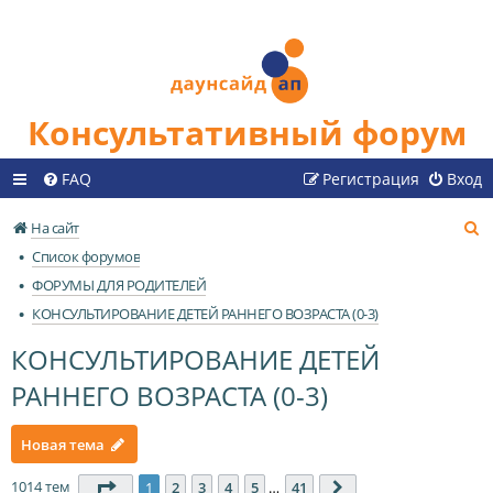
Консультативный форум
FAQ
Регистрация
Вход
П
На сайт
о
Список форумов
и
ФОРУМЫ ДЛЯ РОДИТЕЛЕЙ
с
КОНСУЛЬТИРОВАНИЕ ДЕТЕЙ РАННЕГО ВОЗРАСТА (0-3)
к
КОНСУЛЬТИРОВАНИЕ ДЕТЕЙ
РАННЕГО ВОЗРАСТА (0-3)
Новая тема
1014 тем
Страница
1
из
41
1
2
3
4
5
…
41
След.