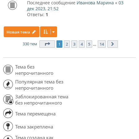
Последнее сообщение
Иванова Марина
«
03
дек 2023, 21:52
Ответы:
1
Новая тема
330 тем
Страница
1
из
14
1
2
3
4
5
…
14
След.
Тема без
непрочитанного
Популярная тема без
непрочитанного
Заблокированная тема
без непрочитанного
Тема перемещена
Тема закреплена
Тема создана как