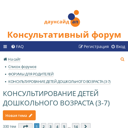
Консультативный форум
FAQ
Регистрация
Вход
П
На сайт
о
Список форумов
и
ФОРУМЫ ДЛЯ РОДИТЕЛЕЙ
с
КОНСУЛЬТИРОВАНИЕ ДЕТЕЙ ДОШКОЛЬНОГО ВОЗРАСТА (3-7)
к
КОНСУЛЬТИРОВАНИЕ ДЕТЕЙ
ДОШКОЛЬНОГО ВОЗРАСТА (3-7)
Новая тема
330 тем
Страница
1
из
14
1
2
3
4
5
…
14
След.