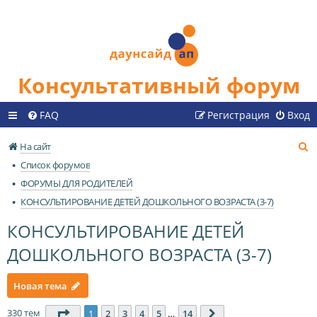
Консультативный форум
FAQ
Регистрация
Вход
П
На сайт
о
Список форумов
и
ФОРУМЫ ДЛЯ РОДИТЕЛЕЙ
с
КОНСУЛЬТИРОВАНИЕ ДЕТЕЙ ДОШКОЛЬНОГО ВОЗРАСТА (3-7)
к
КОНСУЛЬТИРОВАНИЕ ДЕТЕЙ
ДОШКОЛЬНОГО ВОЗРАСТА (3-7)
Новая тема
330 тем
Страница
1
из
14
1
2
3
4
5
…
14
След.