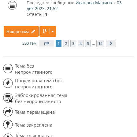
Последнее сообщение
Иванова Марина
«
03
дек 2023, 21:52
Ответы:
1
Новая тема
330 тем
Страница
1
из
14
1
2
3
4
5
…
14
След.
Тема без
непрочитанного
Популярная тема без
непрочитанного
Заблокированная тема
без непрочитанного
Тема перемещена
Тема закреплена
Тема создана как