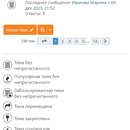
Последнее сообщение
Иванова Марина
«
03
дек 2023, 21:52
Ответы:
1
Новая тема
330 тем
Страница
1
из
14
1
2
3
4
5
…
14
След.
Тема без
непрочитанного
Популярная тема без
непрочитанного
Заблокированная тема
без непрочитанного
Тема перемещена
Тема закреплена
Тема создана как