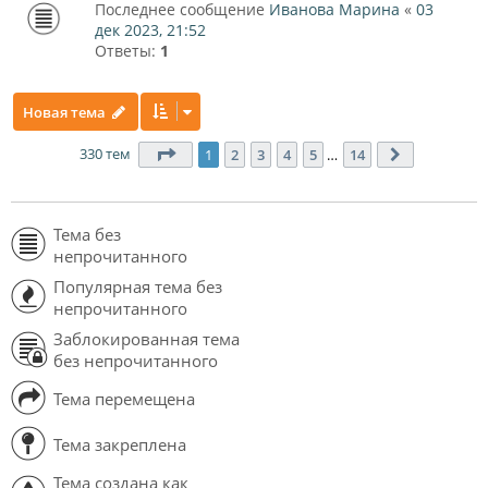
Последнее сообщение
Иванова Марина
«
03
дек 2023, 21:52
Ответы:
1
Новая тема
330 тем
Страница
1
из
14
1
2
3
4
5
…
14
След.
Тема без
непрочитанного
Популярная тема без
непрочитанного
Заблокированная тема
без непрочитанного
Тема перемещена
Тема закреплена
Тема создана как