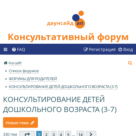
Консультативный форум
FAQ
Регистрация
Вход
П
На сайт
о
Список форумов
и
ФОРУМЫ ДЛЯ РОДИТЕЛЕЙ
с
КОНСУЛЬТИРОВАНИЕ ДЕТЕЙ ДОШКОЛЬНОГО ВОЗРАСТА (3-7)
к
КОНСУЛЬТИРОВАНИЕ ДЕТЕЙ
ДОШКОЛЬНОГО ВОЗРАСТА (3-7)
Новая тема
330 тем
Страница
1
из
14
1
2
3
4
5
…
14
След.