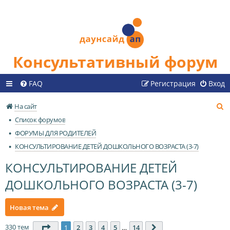
Консультативный форум
FAQ
Регистрация
Вход
П
На сайт
о
Список форумов
и
ФОРУМЫ ДЛЯ РОДИТЕЛЕЙ
с
КОНСУЛЬТИРОВАНИЕ ДЕТЕЙ ДОШКОЛЬНОГО ВОЗРАСТА (3-7)
к
КОНСУЛЬТИРОВАНИЕ ДЕТЕЙ
ДОШКОЛЬНОГО ВОЗРАСТА (3-7)
Новая тема
330 тем
Страница
1
из
14
1
2
3
4
5
…
14
След.