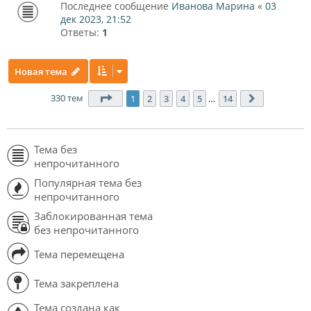
Последнее сообщение
Иванова Марина
«
03
дек 2023, 21:52
Ответы:
1
Новая тема
330 тем
Страница
1
из
14
1
2
3
4
5
…
14
След.
Тема без
непрочитанного
Популярная тема без
непрочитанного
Заблокированная тема
без непрочитанного
Тема перемещена
Тема закреплена
Тема создана как