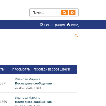
Поиск
Расширенный поиск
Регистрация
Вход
П
о
и
с
к
ЕТЫ
ПРОСМОТРЫ
ПОСЛЕДНЕЕ СООБЩЕНИЕ
Иванова Марина
3871
Последнее сообщение
20 июл 2023, 14:36
Иванова Марина
4559
Последнее сообщение
06 июл 2026, 12:02