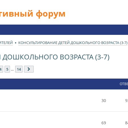
ативный форум
ИТЕЛЕЙ
КОНСУЛЬТИРОВАНИЕ ДЕТЕЙ ДОШКОЛЬНОГО ВОЗРАСТА (3-7)
 ДОШКОЛЬНОГО ВОЗРАСТА (3-7)
14
4
5
…
14
След.
ОТВ
30
9
69
8