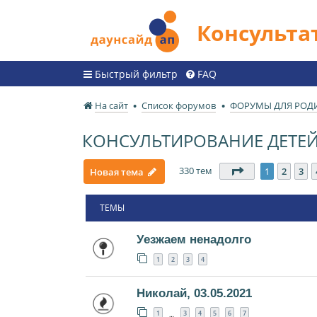
Консульт
Быстрый фильтр
FAQ
На сайт
Список форумов
ФОРУМЫ ДЛЯ РОД
КОНСУЛЬТИРОВАНИЕ ДЕТЕЙ
330 тем
Страница
1
из
1
2
3
Новая тема
ТЕМЫ
Уезжаем ненадолго
1
2
3
4
Николай, 03.05.2021
1
3
4
5
6
7
…