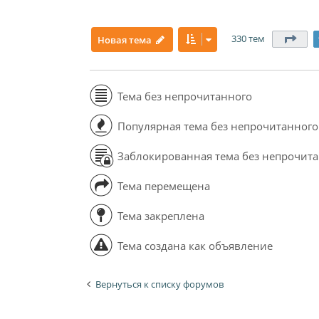
330 тем
Стр
Новая тема
Тема без непрочитанного
Популярная тема без непрочитанного
Заблокированная тема без непрочит
Тема перемещена
Тема закреплена
Тема создана как объявление
Вернуться к списку форумов