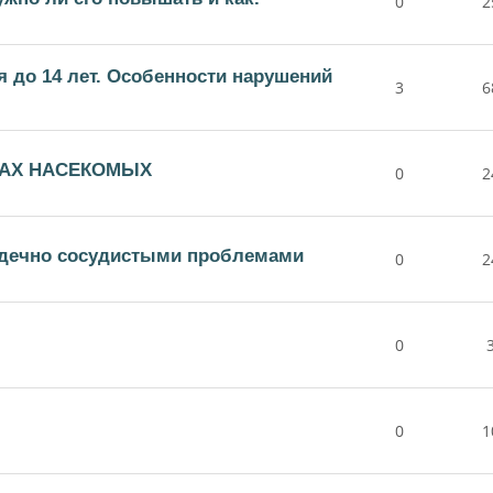
0
2
я до 14 лет. Особенности нарушений
3
6
САХ НАСЕКОМЫХ
0
2
ердечно сосудистыми проблемами
0
2
0
0
1