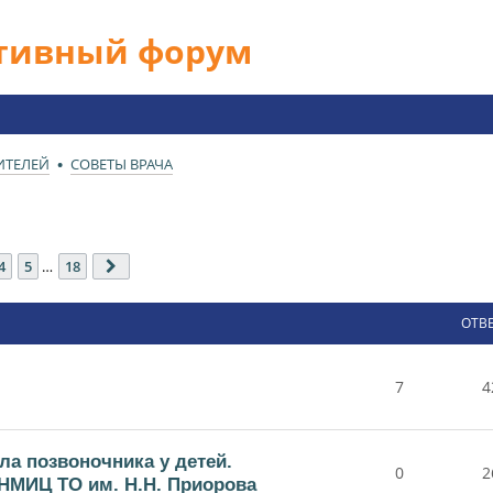
ативный форум
ИТЕЛЕЙ
СОВЕТЫ ВРАЧА
18
4
5
…
18
След.
ОТВ
7
4
ла позвоночника у детей.
0
2
НМИЦ ТО им. Н.Н. Приорова