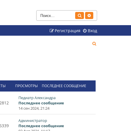
Поиск
Расширенный поиск
Регистрация
Вход
П
о
и
с
к
ЕТЫ
ПРОСМОТРЫ
ПОСЛЕДНЕЕ СООБЩЕНИЕ
Педиатр Александра
2812
Последнее сообщение
14 сен 2024, 21:24
Администратор
6339
Последнее сообщение
02 фев 2021, 11:17