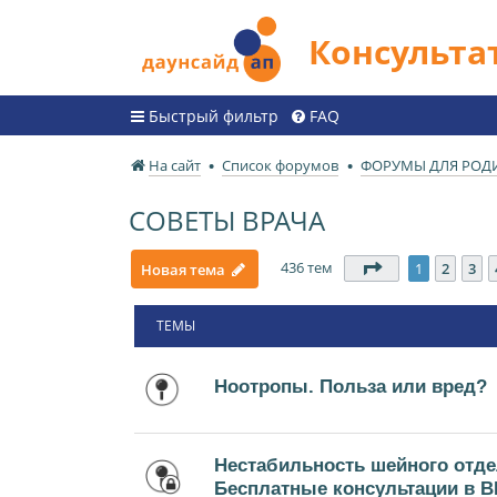
Консульт
Быстрый фильтр
FAQ
На сайт
Список форумов
ФОРУМЫ ДЛЯ РОД
СОВЕТЫ ВРАЧА
436 тем
Страница
1
из
1
2
3
Новая тема
ТЕМЫ
Ноотропы. Польза или вред?
Нестабильность шейного отде
Бесплатные консультации в В