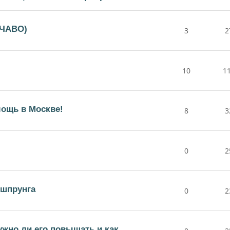
(ЧАВО)
3
2
10
1
ощь в Москве!
8
3
0
2
ршпрунга
0
2
жно ли его повышать и как.