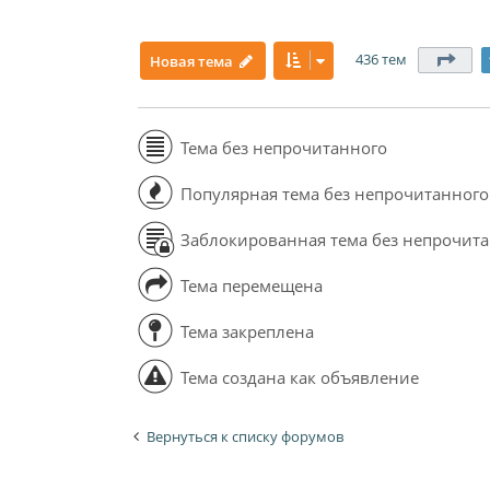
436 тем
Стр
Новая тема
Тема без непрочитанного
Популярная тема без непрочитанного
Заблокированная тема без непрочит
Тема перемещена
Тема закреплена
Тема создана как объявление
Вернуться к списку форумов