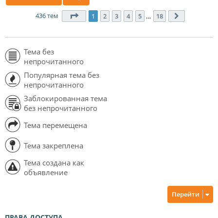
436 тем
Страница
1
из
18
1
2
3
4
5
…
18
След.
Тема без
непрочитанного
Популярная тема без
непрочитанного
Заблокированная тема
без непрочитанного
Тема перемещена
Тема закреплена
Тема создана как
объявление
Перейти
ПРАВА ДОСТУПА