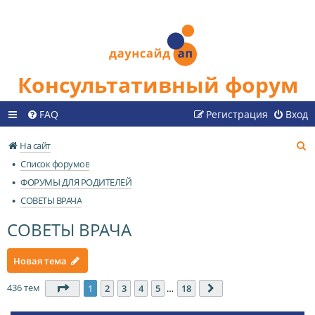
Консультативный форум
FAQ
Регистрация
Вход
П
На сайт
о
Список форумов
и
ФОРУМЫ ДЛЯ РОДИТЕЛЕЙ
с
СОВЕТЫ ВРАЧА
к
СОВЕТЫ ВРАЧА
Новая тема
436 тем
Страница
1
из
18
1
2
3
4
5
…
18
След.