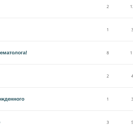
2
1
1
гематолога!
8
1
2
ожденного
1
е
3