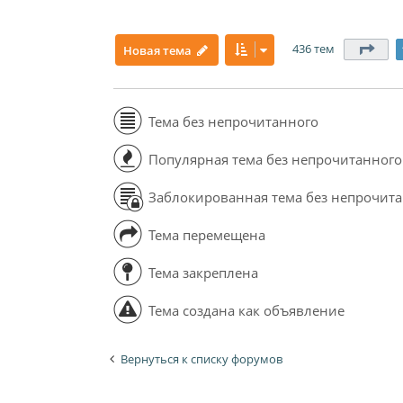
436 тем
Стр
Новая тема
Тема без непрочитанного
Популярная тема без непрочитанного
Заблокированная тема без непрочит
Тема перемещена
Тема закреплена
Тема создана как объявление
Вернуться к списку форумов