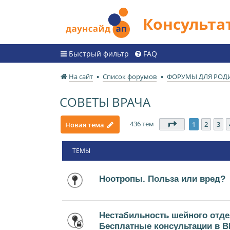
Консульт
Быстрый фильтр
FAQ
На сайт
Список форумов
ФОРУМЫ ДЛЯ РОД
СОВЕТЫ ВРАЧА
436 тем
Страница
1
из
1
2
3
Новая тема
ТЕМЫ
Ноотропы. Польза или вред?
Нестабильность шейного отде
Бесплатные консультации в В