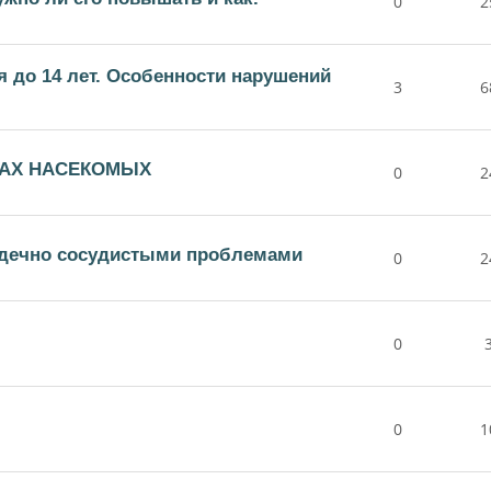
0
2
я до 14 лет. Особенности нарушений
3
6
САХ НАСЕКОМЫХ
0
2
ердечно сосудистыми проблемами
0
2
0
0
1