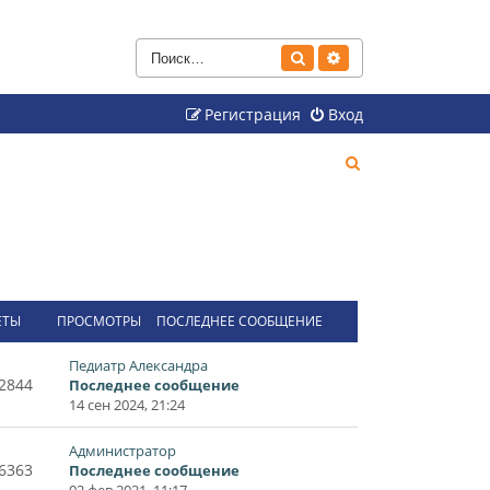
Поиск
Расширенный поиск
Регистрация
Вход
П
о
и
с
к
ЕТЫ
ПРОСМОТРЫ
ПОСЛЕДНЕЕ СООБЩЕНИЕ
Педиатр Александра
2844
Последнее сообщение
14 сен 2024, 21:24
Администратор
6363
Последнее сообщение
02 фев 2021, 11:17