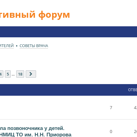
ативный форум
ИТЕЛЕЙ
СОВЕТЫ ВРАЧА
18
4
5
…
18
След.
ОТВ
7
4
ла позвоночника у детей.
0
2
НМИЦ ТО им. Н.Н. Приорова