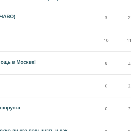
(ЧАВО)
3
2
10
1
ощь в Москве!
8
3
0
2
ршпрунга
0
2
жно ли его повышать и как.