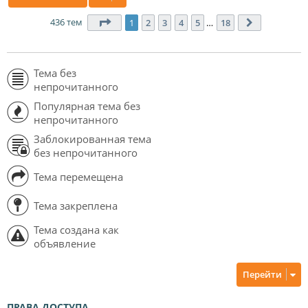
436 тем
Страница
1
из
18
1
2
3
4
5
…
18
След.
Тема без
непрочитанного
Популярная тема без
непрочитанного
Заблокированная тема
без непрочитанного
Тема перемещена
Тема закреплена
Тема создана как
объявление
Перейти
ПРАВА ДОСТУПА