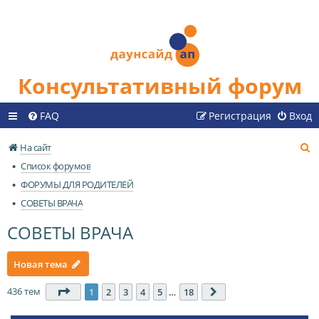
Консультативный форум
FAQ
Регистрация
Вход
П
На сайт
о
Список форумов
и
ФОРУМЫ ДЛЯ РОДИТЕЛЕЙ
с
СОВЕТЫ ВРАЧА
к
СОВЕТЫ ВРАЧА
Новая тема
436 тем
Страница
1
из
18
1
2
3
4
5
…
18
След.