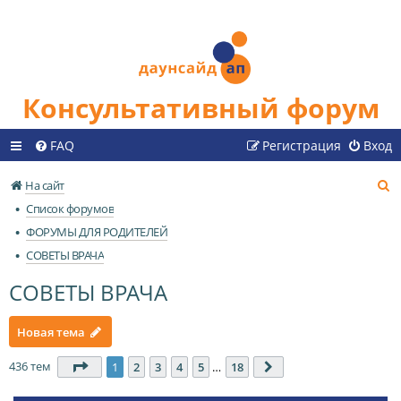
Консультативный форум
FAQ
Регистрация
Вход
П
На сайт
о
Список форумов
и
ФОРУМЫ ДЛЯ РОДИТЕЛЕЙ
с
СОВЕТЫ ВРАЧА
к
СОВЕТЫ ВРАЧА
Новая тема
436 тем
Страница
1
из
18
1
2
3
4
5
…
18
След.