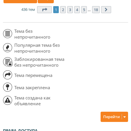
436 тем
Страница
1
из
18
1
2
3
4
5
…
18
След.
Тема без
непрочитанного
Популярная тема без
непрочитанного
Заблокированная тема
без непрочитанного
Тема перемещена
Тема закреплена
Тема создана как
объявление
Перейти
ПРАВА ДОСТУПА