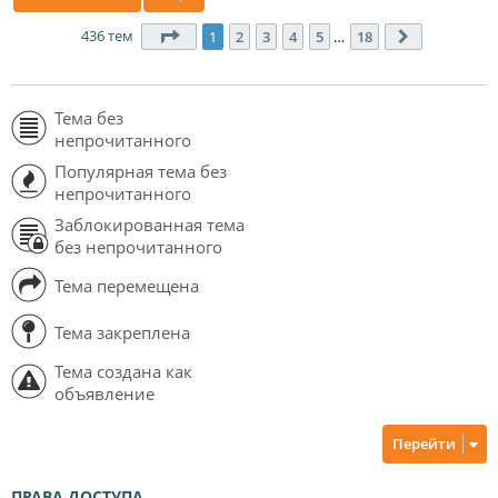
436 тем
Страница
1
из
18
1
2
3
4
5
…
18
След.
Тема без
непрочитанного
Популярная тема без
непрочитанного
Заблокированная тема
без непрочитанного
Тема перемещена
Тема закреплена
Тема создана как
объявление
Перейти
ПРАВА ДОСТУПА