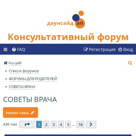
Консультативный форум
FAQ
Регистрация
Вход
П
На сайт
о
Список форумов
и
ФОРУМЫ ДЛЯ РОДИТЕЛЕЙ
с
СОВЕТЫ ВРАЧА
к
СОВЕТЫ ВРАЧА
Новая тема
436 тем
Страница
1
из
18
1
2
3
4
5
…
18
След.