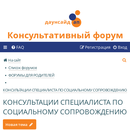
Консультативный форум
FAQ
Регистрация
Вход
П
На сайт
о
Список форумов
и
ФОРУМЫ ДЛЯ РОДИТЕЛЕЙ
с
к
КОНСУЛЬТАЦИИ СПЕЦИАЛИСТА ПО СОЦИАЛЬНОМУ СОПРОВОЖДЕНИЮ
КОНСУЛЬТАЦИИ СПЕЦИАЛИСТА ПО
СОЦИАЛЬНОМУ СОПРОВОЖДЕНИЮ
Новая тема