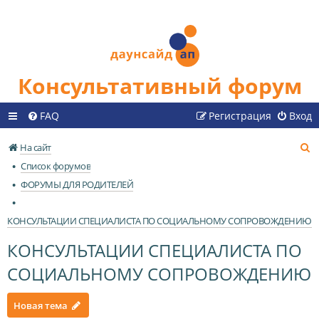
Консультативный форум
FAQ
Регистрация
Вход
П
На сайт
о
Список форумов
и
ФОРУМЫ ДЛЯ РОДИТЕЛЕЙ
с
к
КОНСУЛЬТАЦИИ СПЕЦИАЛИСТА ПО СОЦИАЛЬНОМУ СОПРОВОЖДЕНИЮ
КОНСУЛЬТАЦИИ СПЕЦИАЛИСТА ПО
СОЦИАЛЬНОМУ СОПРОВОЖДЕНИЮ
Новая тема