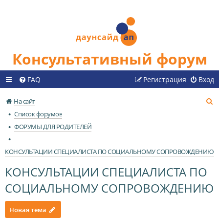
Консультативный форум
FAQ
Регистрация
Вход
П
На сайт
о
Список форумов
и
ФОРУМЫ ДЛЯ РОДИТЕЛЕЙ
с
к
КОНСУЛЬТАЦИИ СПЕЦИАЛИСТА ПО СОЦИАЛЬНОМУ СОПРОВОЖДЕНИЮ
КОНСУЛЬТАЦИИ СПЕЦИАЛИСТА ПО
СОЦИАЛЬНОМУ СОПРОВОЖДЕНИЮ
Новая тема