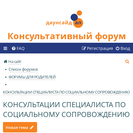
Консультативный форум
FAQ
Регистрация
Вход
П
На сайт
о
Список форумов
и
ФОРУМЫ ДЛЯ РОДИТЕЛЕЙ
с
к
КОНСУЛЬТАЦИИ СПЕЦИАЛИСТА ПО СОЦИАЛЬНОМУ СОПРОВОЖДЕНИЮ
КОНСУЛЬТАЦИИ СПЕЦИАЛИСТА ПО
СОЦИАЛЬНОМУ СОПРОВОЖДЕНИЮ
Новая тема