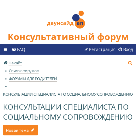
Консультативный форум
FAQ
Регистрация
Вход
П
На сайт
о
Список форумов
и
ФОРУМЫ ДЛЯ РОДИТЕЛЕЙ
с
к
КОНСУЛЬТАЦИИ СПЕЦИАЛИСТА ПО СОЦИАЛЬНОМУ СОПРОВОЖДЕНИЮ
КОНСУЛЬТАЦИИ СПЕЦИАЛИСТА ПО
СОЦИАЛЬНОМУ СОПРОВОЖДЕНИЮ
Новая тема