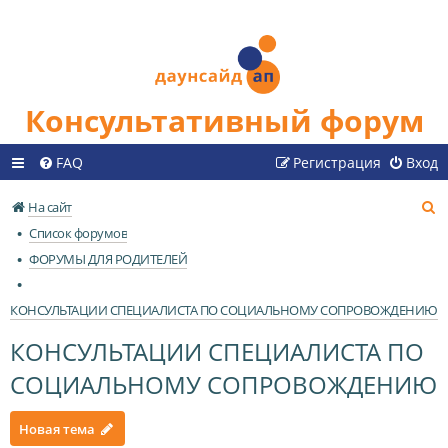
Консультативный форум
FAQ
Регистрация
Вход
П
На сайт
о
Список форумов
и
ФОРУМЫ ДЛЯ РОДИТЕЛЕЙ
с
к
КОНСУЛЬТАЦИИ СПЕЦИАЛИСТА ПО СОЦИАЛЬНОМУ СОПРОВОЖДЕНИЮ
КОНСУЛЬТАЦИИ СПЕЦИАЛИСТА ПО
СОЦИАЛЬНОМУ СОПРОВОЖДЕНИЮ
Новая тема