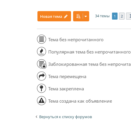
34 темы
1
2
Новая тема
Тема без непрочитанного
Популярная тема без непрочитанного
Заблокированная тема без непрочит
Тема перемещена
Тема закреплена
Тема создана как объявление
Вернуться к списку форумов