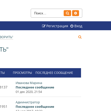
Поиск
Расширенный поиск
Регистрация
Вход
П
ВОРИТЬ"
о
ТЬ"
и
с
к
ЕТЫ
ПРОСМОТРЫ
ПОСЛЕДНЕЕ СООБЩЕНИЕ
Иванова Марина
8137
Последнее сообщение
01 дек 2020, 21:54
Администратор
1951
Последнее сообщение
13 ноя 2017, 10:32