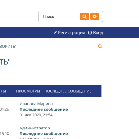
Поиск
Расширенный поиск
Регистрация
Вход
П
ВОРИТЬ"
о
ТЬ"
и
с
к
ЕТЫ
ПРОСМОТРЫ
ПОСЛЕДНЕЕ СООБЩЕНИЕ
Иванова Марина
8129
Последнее сообщение
01 дек 2020, 21:54
Администратор
1940
Последнее сообщение
13 ноя 2017, 10:32