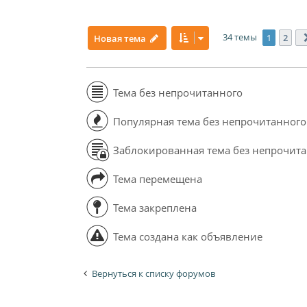
34 темы
1
2
Новая тема
Тема без непрочитанного
Популярная тема без непрочитанного
Заблокированная тема без непрочит
Тема перемещена
Тема закреплена
Тема создана как объявление
Вернуться к списку форумов