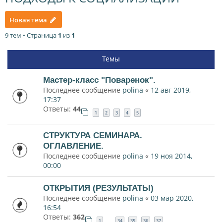
Новая тема
9 тем • Страница
1
из
1
Темы
Мастер-класс "Поваренок".
Последнее сообщение
polina
«
12 авг 2019,
17:37
Ответы:
44
1
2
3
4
5
СТРУКТУРА СЕМИНАРА.
ОГЛАВЛЕНИЕ.
Последнее сообщение
polina
«
19 ноя 2014,
00:00
ОТКРЫТИЯ (РЕЗУЛЬТАТЫ)
Последнее сообщение
polina
«
03 мар 2020,
16:54
Ответы:
362
1
34
35
36
37
…