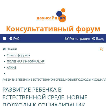
Консультативный форум
FAQ
Регистрация
Вход
П
На сайт
о
Список форумов
и
ПОЛЕЗНАЯ ИНФОРМАЦИЯ
с
АРХИВ
к
РАЗВИТИЕ РЕБЕНКА В ЕСТЕСТВЕННОЙ СРЕДЕ. НОВЫЕ ПОДХОДЫ К СОЦИ
РАЗВИТИЕ РЕБЕНКА В
ЕСТЕСТВЕННОЙ СРЕДЕ. НОВЫЕ
ПОДХОДЫ К СОЦИАЛИЗАЦИИ