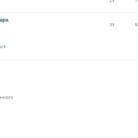
23
7
ара
33
8
из
1
анного