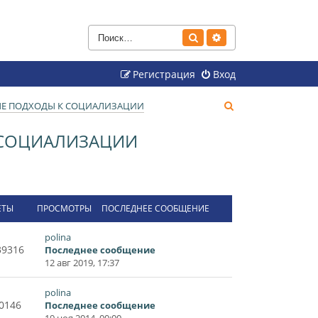
Поиск
Расширенный поиск
Регистрация
Вход
П
ВЫЕ ПОДХОДЫ К СОЦИАЛИЗАЦИИ
о
К СОЦИАЛИЗАЦИИ
и
с
к
ЕТЫ
ПРОСМОТРЫ
ПОСЛЕДНЕЕ СООБЩЕНИЕ
polina
39316
Последнее сообщение
12 авг 2019, 17:37
polina
0146
Последнее сообщение
19 ноя 2014, 00:00