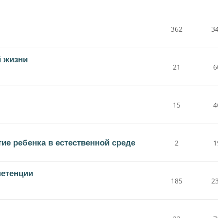
362
3
й жизни
21
6
15
4
е ребенка в естественной среде
2
1
етенции
185
2