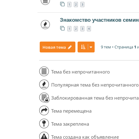
1
2
3
Знакомство участников семин
1
2
3
4
9 тем • Страница
1
Новая тема
Тема без непрочитанного
Популярная тема без непрочитанного
Заблокированная тема без непрочит
Тема перемещена
Тема закреплена
Тема создана как объявление