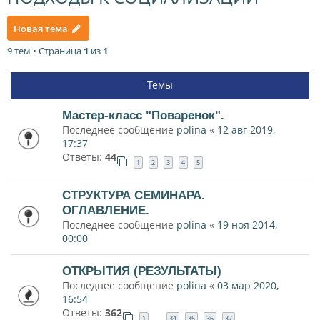
Новая тема
9 тем • Страница
1
из
1
Темы
Мастер-класс "Поваренок".
Последнее сообщение
polina
«
12 авг 2019,
17:37
Ответы:
44
1
2
3
4
5
СТРУКТУРА СЕМИНАРА.
ОГЛАВЛЕНИЕ.
Последнее сообщение
polina
«
19 ноя 2014,
00:00
ОТКРЫТИЯ (РЕЗУЛЬТАТЫ)
Последнее сообщение
polina
«
03 мар 2020,
16:54
Ответы:
362
1
34
35
36
37
…