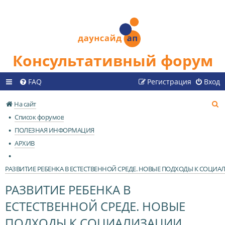
Консультативный форум
FAQ
Регистрация
Вход
П
На сайт
о
Список форумов
и
ПОЛЕЗНАЯ ИНФОРМАЦИЯ
с
АРХИВ
к
РАЗВИТИЕ РЕБЕНКА В ЕСТЕСТВЕННОЙ СРЕДЕ. НОВЫЕ ПОДХОДЫ К СОЦИ
РАЗВИТИЕ РЕБЕНКА В
ЕСТЕСТВЕННОЙ СРЕДЕ. НОВЫЕ
ПОДХОДЫ К СОЦИАЛИЗАЦИИ