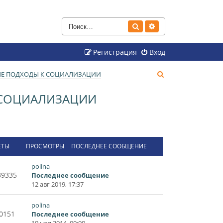
Поиск
Расширенный поиск
Регистрация
Вход
П
ВЫЕ ПОДХОДЫ К СОЦИАЛИЗАЦИИ
о
К СОЦИАЛИЗАЦИИ
и
с
к
ЕТЫ
ПРОСМОТРЫ
ПОСЛЕДНЕЕ СООБЩЕНИЕ
polina
39335
Последнее сообщение
12 авг 2019, 17:37
polina
0151
Последнее сообщение
19 ноя 2014, 00:00