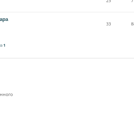
23
7
ара
33
8
из
1
анного