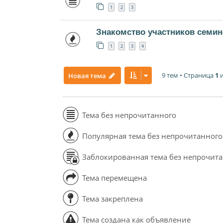
1
2
3
Знакомство участников семин
1
2
3
4
9 тем • Страница
1
Новая тема
Тема без непрочитанного
Популярная тема без непрочитанного
Заблокированная тема без непрочит
Тема перемещена
Тема закреплена
Тема создана как объявление