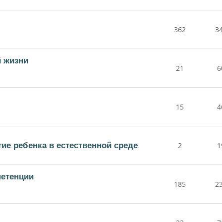
362
3
й жизни
21
6
15
4
е ребенка в естественной среде
2
1
етенции
185
2