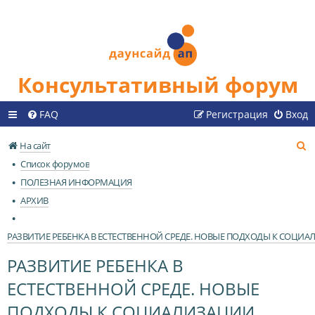
Консультативный форум
FAQ
Регистрация
Вход
П
На сайт
о
Список форумов
и
ПОЛЕЗНАЯ ИНФОРМАЦИЯ
с
АРХИВ
к
РАЗВИТИЕ РЕБЕНКА В ЕСТЕСТВЕННОЙ СРЕДЕ. НОВЫЕ ПОДХОДЫ К СОЦИ
РАЗВИТИЕ РЕБЕНКА В
ЕСТЕСТВЕННОЙ СРЕДЕ. НОВЫЕ
ПОДХОДЫ К СОЦИАЛИЗАЦИИ