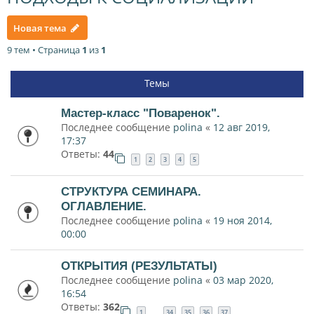
Новая тема
9 тем • Страница
1
из
1
Темы
Мастер-класс "Поваренок".
Последнее сообщение
polina
«
12 авг 2019,
17:37
Ответы:
44
1
2
3
4
5
СТРУКТУРА СЕМИНАРА.
ОГЛАВЛЕНИЕ.
Последнее сообщение
polina
«
19 ноя 2014,
00:00
ОТКРЫТИЯ (РЕЗУЛЬТАТЫ)
Последнее сообщение
polina
«
03 мар 2020,
16:54
Ответы:
362
1
34
35
36
37
…