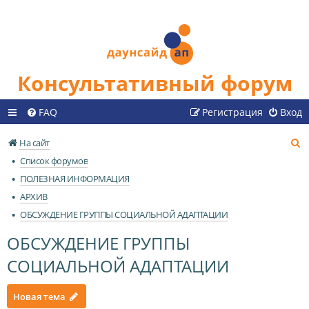
Консультативный форум
FAQ
Регистрация
Вход
П
На сайт
о
Список форумов
и
ПОЛЕЗНАЯ ИНФОРМАЦИЯ
с
АРХИВ
к
ОБСУЖДЕНИЕ ГРУППЫ СОЦИАЛЬНОЙ АДАПТАЦИИ
ОБСУЖДЕНИЕ ГРУППЫ
СОЦИАЛЬНОЙ АДАПТАЦИИ
Новая тема