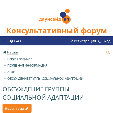
Консультативный форум
FAQ
Регистрация
Вход
П
На сайт
о
Список форумов
и
ПОЛЕЗНАЯ ИНФОРМАЦИЯ
с
АРХИВ
к
ОБСУЖДЕНИЕ ГРУППЫ СОЦИАЛЬНОЙ АДАПТАЦИИ
ОБСУЖДЕНИЕ ГРУППЫ
СОЦИАЛЬНОЙ АДАПТАЦИИ
Новая тема