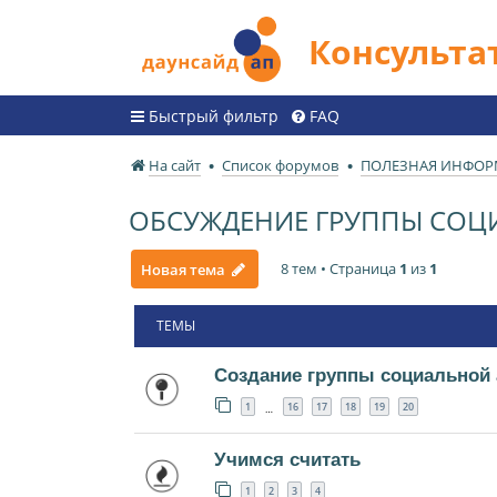
Консульт
Быстрый фильтр
FAQ
На сайт
Список форумов
ПОЛЕЗНАЯ ИНФО
ОБСУЖДЕНИЕ ГРУППЫ СОЦ
8 тем • Страница
1
из
1
Новая тема
ТЕМЫ
Создание группы социальной 
1
16
17
18
19
20
…
Учимся считать
1
2
3
4