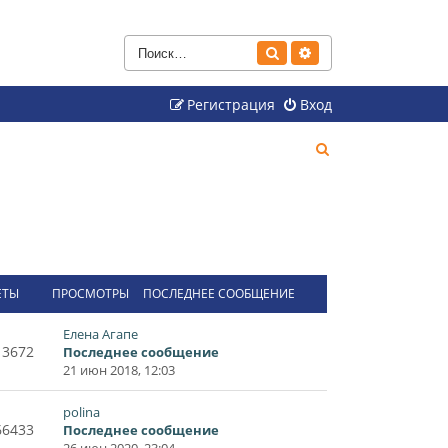
Поиск
Расширенный поиск
Регистрация
Вход
П
о
и
с
к
ЕТЫ
ПРОСМОТРЫ
ПОСЛЕДНЕЕ СООБЩЕНИЕ
Елена Агапе
13672
Последнее сообщение
21 июн 2018, 12:03
polina
66433
Последнее сообщение
26 июн 2020, 23:04