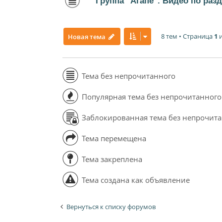
Группа "Агапе". Видео по раз
8 тем • Страница
1
Новая тема
Тема без непрочитанного
Популярная тема без непрочитанного
Заблокированная тема без непрочит
Тема перемещена
Тема закреплена
Тема создана как объявление
Вернуться к списку форумов