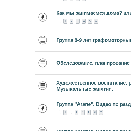
Как мы занимаемся дома? ил
1
2
3
4
5
6
Группа 8-9 лет графомоторны
Обследование, планирование
Художественное воспитание: р
Музыкальные занятия.
Группа "Агапе". Видео по раз
1
3
4
5
6
7
…