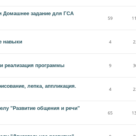
и Домашнее задание для ГСА
59
1
е навыки
4
2
 и реализация программы
9
3
исование, лепка, аппликация.
4
2
делу "Развитие общения и речи"
65
1