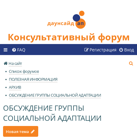
Консультативный форум
FAQ
Регистрация
Вход
П
На сайт
о
Список форумов
и
ПОЛЕЗНАЯ ИНФОРМАЦИЯ
с
АРХИВ
к
ОБСУЖДЕНИЕ ГРУППЫ СОЦИАЛЬНОЙ АДАПТАЦИИ
ОБСУЖДЕНИЕ ГРУППЫ
СОЦИАЛЬНОЙ АДАПТАЦИИ
Новая тема