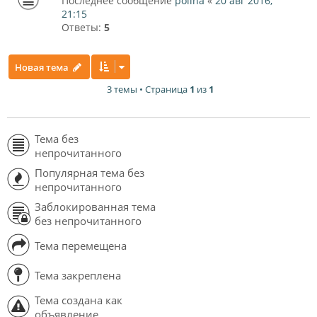
Последнее сообщение
polina
«
20 авг 2016,
21:15
Ответы:
5
Новая тема
3 темы • Страница
1
из
1
Тема без
непрочитанного
Популярная тема без
непрочитанного
Заблокированная тема
без непрочитанного
Тема перемещена
Тема закреплена
Тема создана как
объявление