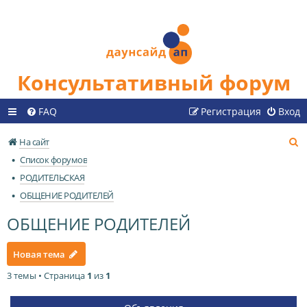
Консультативный форум
FAQ
Регистрация
Вход
П
На сайт
о
Список форумов
и
РОДИТЕЛЬСКАЯ
с
ОБЩЕНИЕ РОДИТЕЛЕЙ
к
ОБЩЕНИЕ РОДИТЕЛЕЙ
Новая тема
3 темы • Страница
1
из
1