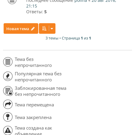
Последнее сообщение
polina
«
20 авг 2016,
21:15
Ответы:
5
Новая тема
3 темы • Страница
1
из
1
Тема без
непрочитанного
Популярная тема без
непрочитанного
Заблокированная тема
без непрочитанного
Тема перемещена
Тема закреплена
Тема создана как
объявление