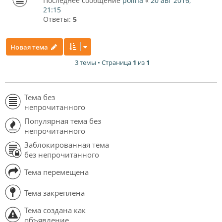
Последнее сообщение
polina
«
20 авг 2016,
21:15
Ответы:
5
Новая тема
3 темы • Страница
1
из
1
Тема без
непрочитанного
Популярная тема без
непрочитанного
Заблокированная тема
без непрочитанного
Тема перемещена
Тема закреплена
Тема создана как
объявление