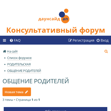
Консультативный форум
FAQ
Регистрация
Вход
П
На сайт
о
Список форумов
и
РОДИТЕЛЬСКАЯ
с
ОБЩЕНИЕ РОДИТЕЛЕЙ
к
ОБЩЕНИЕ РОДИТЕЛЕЙ
Новая тема
3 темы • Страница
1
из
1