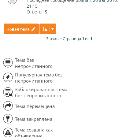
Последнее сообщение
polina
«
20 авг 2016,
21:15
Ответы:
5
Новая тема
3 темы • Страница
1
из
1
Тема без
непрочитанного
Популярная тема без
непрочитанного
Заблокированная тема
без непрочитанного
Тема перемещена
Тема закреплена
Тема создана как
объявление