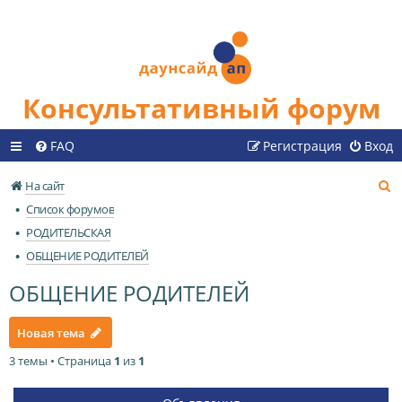
Консультативный форум
FAQ
Регистрация
Вход
П
На сайт
о
Список форумов
и
РОДИТЕЛЬСКАЯ
с
ОБЩЕНИЕ РОДИТЕЛЕЙ
к
ОБЩЕНИЕ РОДИТЕЛЕЙ
Новая тема
3 темы • Страница
1
из
1