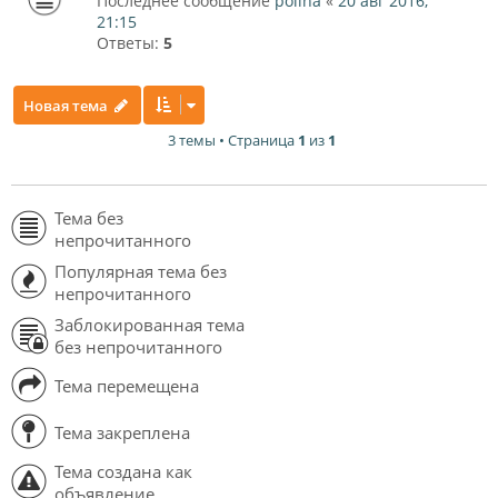
Последнее сообщение
polina
«
20 авг 2016,
21:15
Ответы:
5
Новая тема
3 темы • Страница
1
из
1
Тема без
непрочитанного
Популярная тема без
непрочитанного
Заблокированная тема
без непрочитанного
Тема перемещена
Тема закреплена
Тема создана как
объявление