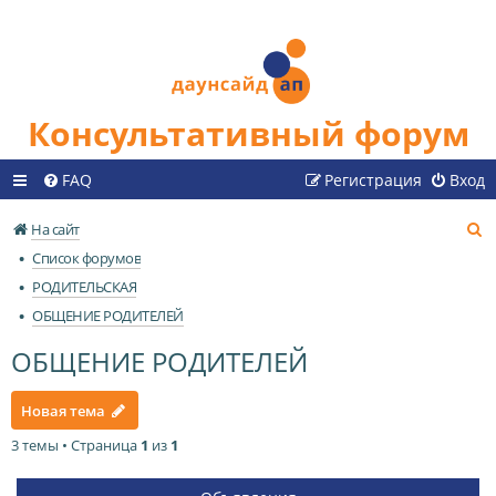
Консультативный форум
FAQ
Регистрация
Вход
П
На сайт
о
Список форумов
и
РОДИТЕЛЬСКАЯ
с
ОБЩЕНИЕ РОДИТЕЛЕЙ
к
ОБЩЕНИЕ РОДИТЕЛЕЙ
Новая тема
3 темы • Страница
1
из
1