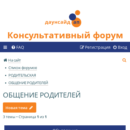
Консультативный форум
FAQ
Регистрация
Вход
П
На сайт
о
Список форумов
и
РОДИТЕЛЬСКАЯ
с
ОБЩЕНИЕ РОДИТЕЛЕЙ
к
ОБЩЕНИЕ РОДИТЕЛЕЙ
Новая тема
3 темы • Страница
1
из
1