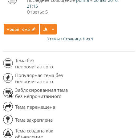
Последнее сообщение
polina
«
20 авг 2016,
21:15
Ответы:
5
Новая тема
3 темы • Страница
1
из
1
Тема без
непрочитанного
Популярная тема без
непрочитанного
Заблокированная тема
без непрочитанного
Тема перемещена
Тема закреплена
Тема создана как
объявление