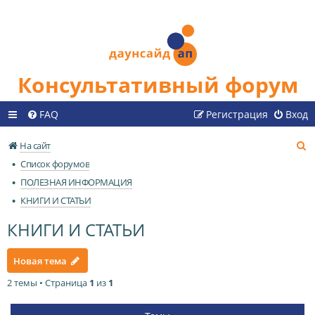
Консультативный форум
FAQ
Регистрация
Вход
П
На сайт
о
Список форумов
и
ПОЛЕЗНАЯ ИНФОРМАЦИЯ
с
КНИГИ И СТАТЬИ
к
КНИГИ И СТАТЬИ
Новая тема
2 темы • Страница
1
из
1