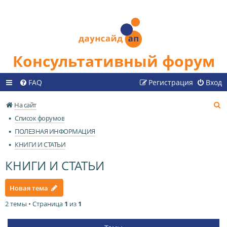
Консультативный форум
FAQ
Регистрация
Вход
П
На сайт
о
Список форумов
и
ПОЛЕЗНАЯ ИНФОРМАЦИЯ
с
КНИГИ И СТАТЬИ
к
КНИГИ И СТАТЬИ
Новая тема
2 темы • Страница
1
из
1