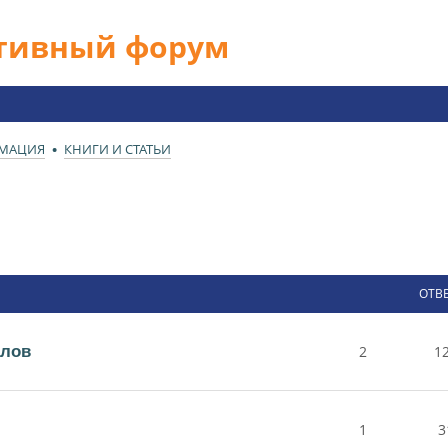
ативный форум
РМАЦИЯ
КНИГИ И СТАТЬИ
ОТВ
алов
2
1
1
3