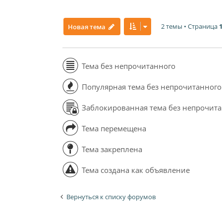
2 темы • Страница
Новая тема
Тема без непрочитанного
Популярная тема без непрочитанного
Заблокированная тема без непрочит
Тема перемещена
Тема закреплена
Тема создана как объявление
Вернуться к списку форумов