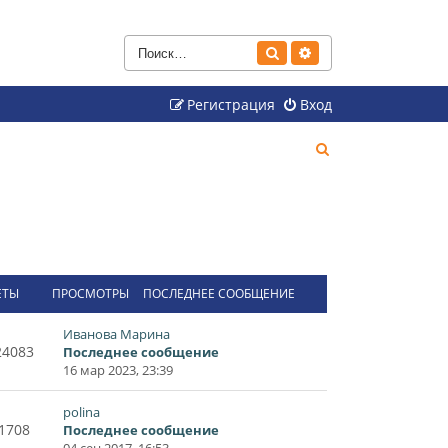
Поиск
Расширенный поиск
Регистрация
Вход
П
о
и
с
к
ЕТЫ
ПРОСМОТРЫ
ПОСЛЕДНЕЕ СООБЩЕНИЕ
Иванова Марина
24083
Последнее сообщение
16 мар 2023, 23:39
polina
1708
Последнее сообщение
04 сен 2017, 16:53