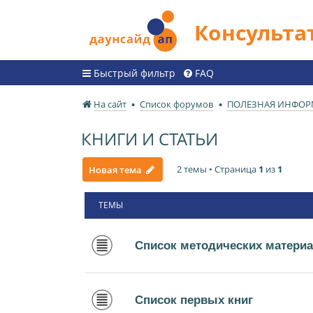
Консульт
Быстрый фильтр
FAQ
На сайт
Список форумов
ПОЛЕЗНАЯ ИНФО
КНИГИ И СТАТЬИ
2 темы • Страница
1
из
1
Новая тема
ТЕМЫ
Список методических матери
Список первых книг