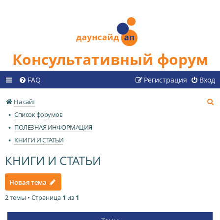
Консультативный форум
FAQ
Регистрация
Вход
П
На сайт
о
Список форумов
и
ПОЛЕЗНАЯ ИНФОРМАЦИЯ
с
КНИГИ И СТАТЬИ
к
КНИГИ И СТАТЬИ
Новая тема
2 темы • Страница
1
из
1