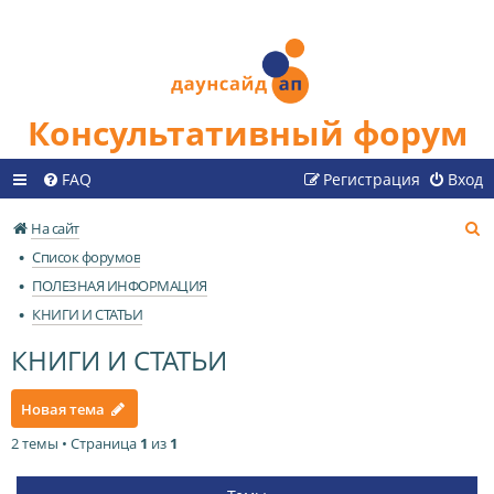
Консультативный форум
FAQ
Регистрация
Вход
П
На сайт
о
Список форумов
и
ПОЛЕЗНАЯ ИНФОРМАЦИЯ
с
КНИГИ И СТАТЬИ
к
КНИГИ И СТАТЬИ
Новая тема
2 темы • Страница
1
из
1