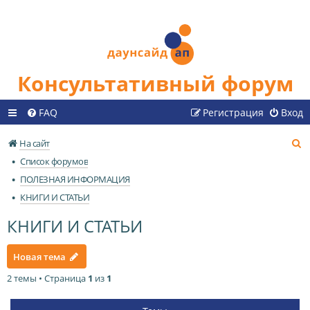
Консультативный форум
FAQ
Регистрация
Вход
П
На сайт
о
Список форумов
и
ПОЛЕЗНАЯ ИНФОРМАЦИЯ
с
КНИГИ И СТАТЬИ
к
КНИГИ И СТАТЬИ
Новая тема
2 темы • Страница
1
из
1