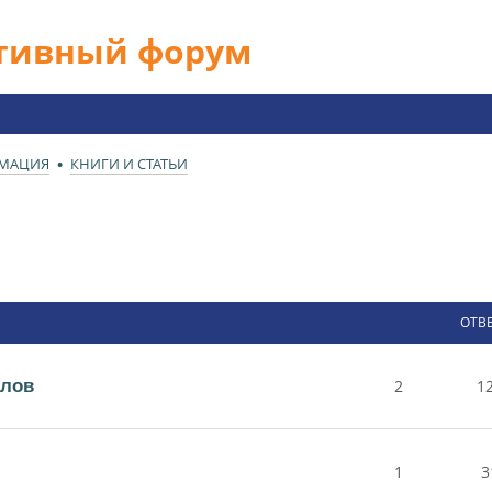
ативный форум
РМАЦИЯ
КНИГИ И СТАТЬИ
ОТВ
алов
2
1
1
3