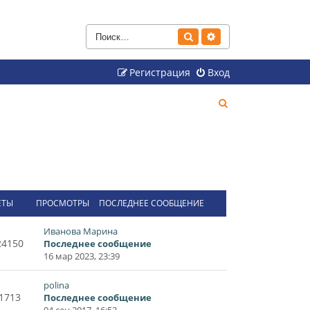
Поиск
Расширенный поиск
Регистрация
Вход
П
о
и
с
к
ЕТЫ
ПРОСМОТРЫ
ПОСЛЕДНЕЕ СООБЩЕНИЕ
Иванова Марина
24150
Последнее сообщение
16 мар 2023, 23:39
polina
1713
Последнее сообщение
04 сен 2017, 16:53