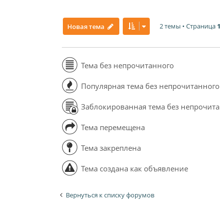
2 темы • Страница
Новая тема
Тема без непрочитанного
Популярная тема без непрочитанного
Заблокированная тема без непрочит
Тема перемещена
Тема закреплена
Тема создана как объявление
Вернуться к списку форумов