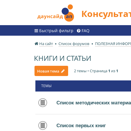
Консульт
Быстрый фильтр
FAQ
На сайт
Список форумов
ПОЛЕЗНАЯ ИНФО
КНИГИ И СТАТЬИ
2 темы • Страница
1
из
1
Новая тема
ТЕМЫ
Список методических матери
Список первых книг