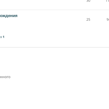
30
1
рождения
25
9
из
1
анного