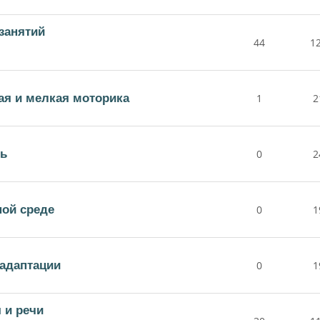
занятий
44
1
ая и мелкая моторика
1
2
нь
0
2
ной среде
0
1
адаптации
0
1
 и речи