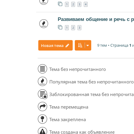
1
2
3
4
Развиваем общение и речь с 
1
2
3
9 тем • Страница
1
Новая тема
Тема без непрочитанного
Популярная тема без непрочитанного
Заблокированная тема без непрочит
Тема перемещена
Тема закреплена
Тема создана как объявление