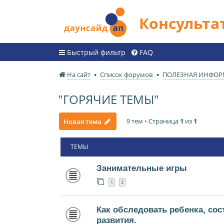
Консульт
Быстрый фильтр
FAQ
На сайт
Список форумов
ПОЛЕЗНАЯ ИНФО
"ГОРЯЧИЕ ТЕМЫ"
9 тем • Страница
1
из
1
Новая тема
ТЕМЫ
Занимательные игры
1
2
Как обследовать ребенка, сос
развития.