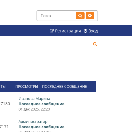
Поиск
Расширенный поиск
Регистрация
Вход
П
о
и
с
к
ЕТЫ
ПРОСМОТРЫ
ПОСЛЕДНЕЕ СООБЩЕНИЕ
Иванова Марина
27180
Последнее сообщение
01 дек 2025, 22:20
Администратор
7171
Последнее сообщение
25 ноя 2020, 14:19