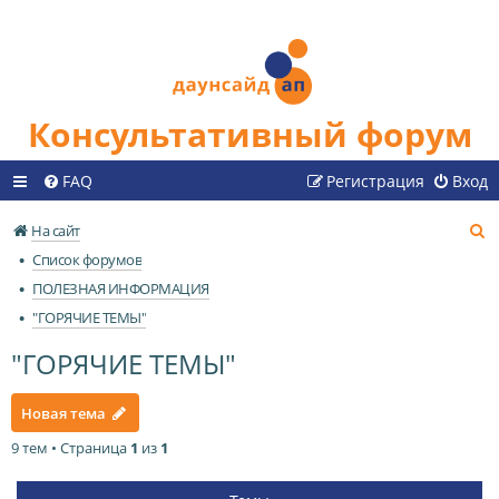
Консультативный форум
FAQ
Регистрация
Вход
П
На сайт
о
Список форумов
и
ПОЛЕЗНАЯ ИНФОРМАЦИЯ
с
"ГОРЯЧИЕ ТЕМЫ"
к
"ГОРЯЧИЕ ТЕМЫ"
Новая тема
9 тем • Страница
1
из
1